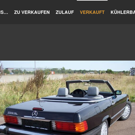
NS…
ZU VERKAUFEN
ZULAUF
VERKAUFT
KÜHLERB